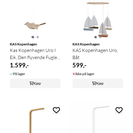
KAS Kopenhagen
KAS Kopenhagen
Kas Kopenhagen Uro I
KAS Kopenhagen Uro,
Eik, Den flyvende Fuglen
Båt
Koko
1.599,-
599,-
På lager
Ikke på lager
Kjøp
Kjøp