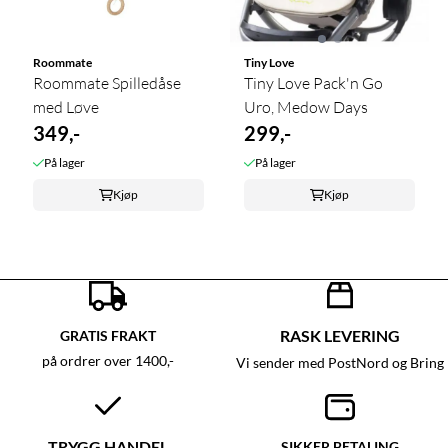
Roommate
Tiny Love
Roommate Spilledåse
Tiny Love Pack'n Go
med Løve
Uro, Medow Days
349,-
299,-
På lager
På lager
Kjøp
Kjøp
RASK LEVERING
GRATIS FRAKT
på ordrer over 1400,-
Vi sender med PostNord og Bring
TRYGG HANDEL
SIKKER BETALING