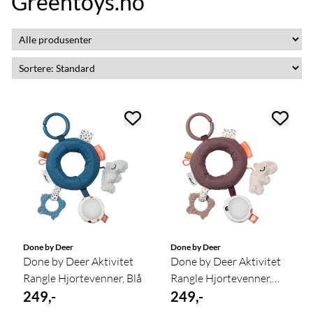
Greentoys.no
Done by Deer
Done by Deer
Done by Deer Aktivitet
Done by Deer Aktivitet
Rangle Hjortevenner, Blå
Rangle Hjortevenner,
249,-
Powder
249,-