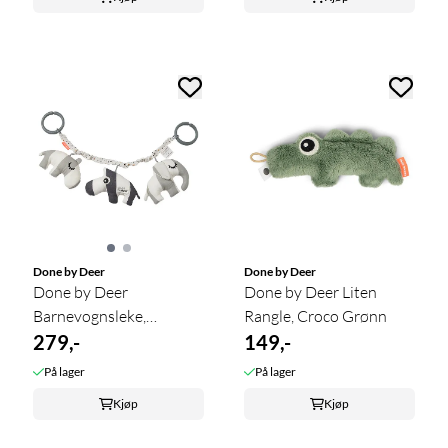
Done by Deer
Done by Deer
Done by Deer
Done by Deer Liten
Barnevognsleke,
Rangle, Croco Grønn
Hjortevennene Grå
279,-
149,-
På lager
På lager
Kjøp
Kjøp