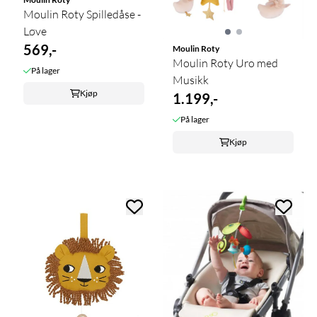
Moulin Roty Spilledåse -
Løve
569,-
Moulin Roty
Moulin Roty Uro med
På lager
Musikk
Kjøp
1.199,-
På lager
Kjøp