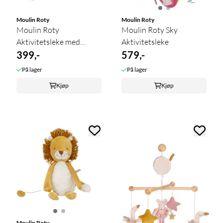
Moulin Roty
Moulin Roty
Moulin Roty
Moulin Roty Sky
Aktivitetsleke med
Aktivitetsleke
Kanin
399,-
579,-
På lager
På lager
Kjøp
Kjøp
Moulin Roty