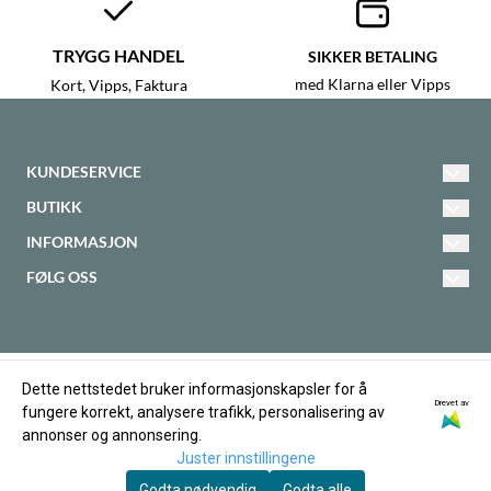
TRYGG HANDEL
SIKKER BETALING
med Klarna eller Vipps
Kort, Vipps, Faktura
KUNDESERVICE
Interiør & Eksteriør
BUTIKK
Vilkår
5300 Kleppestø
INFORMASJON
Om oss
Kontakt oss
FØLG OSS
97 95 42 04
Facebook
Om informasjonskapsler
Opprett konto
post@greentoys.no
Instagram
Betaling og frakt
Logg inn
Dette nettstedet bruker informasjonskapsler for å
Nyhetsbrev
Personvern
Drevet av
fungere korrekt, analysere trafikk, personalisering av
annonser og annonsering.
Retur og angrerett
Juster innstillingene
Godta nødvendig
Godta alle