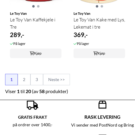
Le Toy Van
Le Toy Van
Le Toy Van Kake med Lys,
Le Toy Van Kaffekjele i
Lekemat i tre
Tre
369,-
289,-
På lager
På lager
Kjøp
Kjøp
1
2
3
Neste >>
Viser
1
til
20
(av
58
produkter)
RASK LEVERING
GRATIS FRAKT
på ordrer over 1400,-
Vi sender med PostNord og Bring