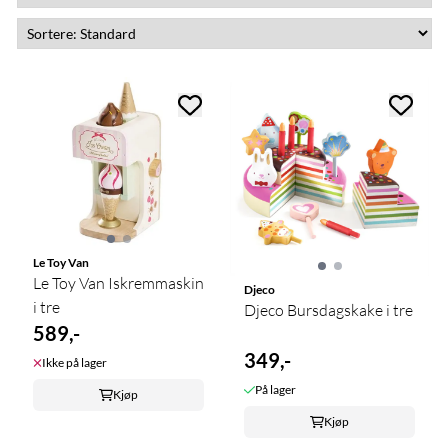
Le Toy Van
Le Toy Van Iskremmaskin
Djeco
i tre
Djeco Bursdagskake i tre
589,-
349,-
Ikke på lager
På lager
Kjøp
Kjøp