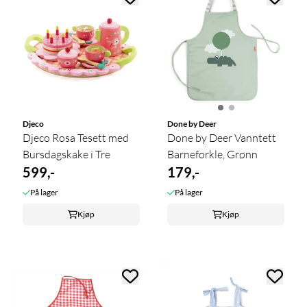
Djeco
Done by Deer
Djeco Rosa Tesett med
Done by Deer Vanntett
Bursdagskake i Tre
Barneforkle, Grønn
599,-
179,-
På lager
På lager
Kjøp
Kjøp