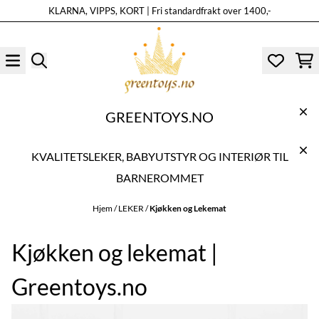
KLARNA, VIPPS, KORT | Fri standardfrakt over 1400,-
Hopp til innhold
GREENTOYS.NO
KVALITETSLEKER, BABYUTSTYR OG INTERIØR TIL
BARNEROMMET
Hjem
/
LEKER
/
Kjøkken og Lekemat
Kjøkken og lekemat |
Greentoys.no