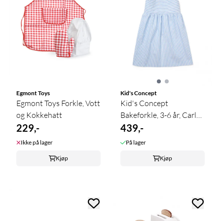
Egmont Toys
Kid's Concept
Egmont Toys Forkle, Vott
Kid's Concept
og Kokkehatt
Bakeforkle, 3-6 år, Carl
229,-
Larsson
439,-
Ikke på lager
På lager
Kjøp
Kjøp