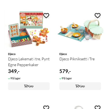
Djeco
Djeco
Djeco Lekemat i tre, Pynt
Djeco Pikniksett i Tre
Egne Pepperkaker
349,-
579,-
På lager
På lager
Kjøp
Kjøp