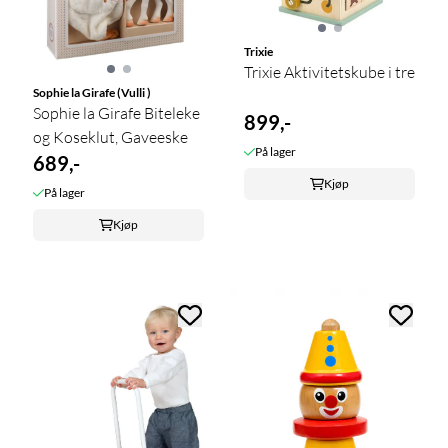
Trixie
Trixie Aktivitetskube i tre
Sophie la Girafe (Vulli )
Sophie la Girafe Biteleke
899,-
og Koseklut, Gaveeske
På lager
689,-
Kjøp
På lager
Kjøp