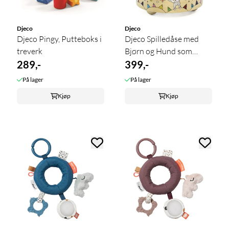
Djeco
Djeco
Djeco Pingy, Putteboks i
Djeco Spilledåse med
treverk
Bjørn og Hund som
289,-
Snurrer
399,-
På lager
På lager
Kjøp
Kjøp