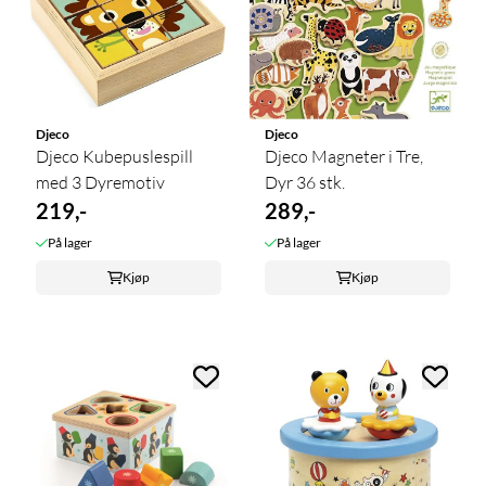
Djeco
Djeco
Djeco Kubepuslespill
Djeco Magneter i Tre,
med 3 Dyremotiv
Dyr 36 stk.
219,-
289,-
På lager
På lager
Kjøp
Kjøp