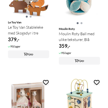
Le Toy Van
Le Toy Van Stableleke
Moulin Roty
med Skogsdyr i tre
Moulin Roty Ball med
379,-
ulike teksturer, Blå
359,-
På lager
På lager
Kjøp
Kjøp