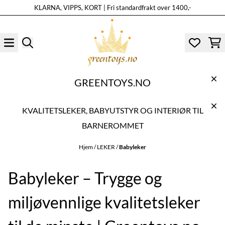
KLARNA, VIPPS, KORT | Fri standardfrakt over 1400,-
Hopp til innhold
GREENTOYS.NO
KVALITETSLEKER, BABYUTSTYR OG INTERIØR TIL
BARNEROMMET
Hjem
/
LEKER
/
Babyleker
Babyleker – Trygge og
miljøvennlige kvalitetsleker