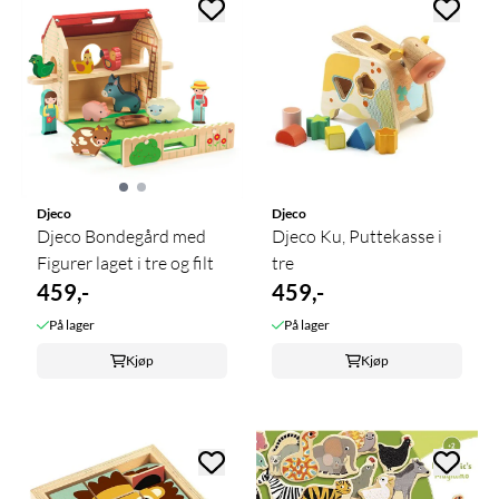
Djeco
Djeco
Djeco Bondegård med
Djeco Ku, Puttekasse i
Figurer laget i tre og filt
tre
459,-
459,-
På lager
På lager
Kjøp
Kjøp