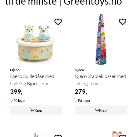
til de minste | Greentoys.no
Djeco
Djeco
Djeco Spilledåse med
Djeco Stableklosser med
Ugle og Bjørn som
Tall og Tema
Snurrer
399,-
279,-
På lager
På lager
Kjøp
Kjøp