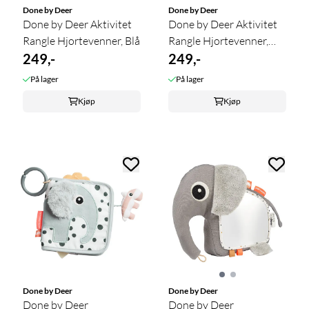
Done by Deer
Done by Deer
Done by Deer Aktivitet
Done by Deer Aktivitet
Rangle Hjortevenner, Blå
Rangle Hjortevenner,
249,-
Powder
249,-
På lager
På lager
Kjøp
Kjøp
Done by Deer
Done by Deer
Done by Deer
Done by Deer