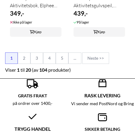
Aktivitetsbok, Elphee
Aktivitetsgulvspeil,
Grey
349,-
Elphee Grå
439,-
Ikke på lager
På lager
Kjøp
Kjøp
1
2
3
4
5
...
Neste >>
Viser
1
til
20
(av
104
produkter)
RASK LEVERING
GRATIS FRAKT
på ordrer over 1400,-
Vi sender med PostNord og Bring
TRYGG HANDEL
SIKKER BETALING