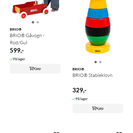
BRIO®
BRIO® Gåvogn -
Rød/Gul
599,-
På lager
Kjøp
BRIO®
BRIO® Stableklovn
329,-
På lager
Kjøp